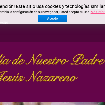
ención! Este sitio usa cookies y tecnologías simila
ACTOS COFRADÍA
NOTICIAS
NUESTRAS IMÁGENES
CONTACTAR
Más info
cambia la configuración de su navegador, usted acepta su uso.
Acepto
IMONO