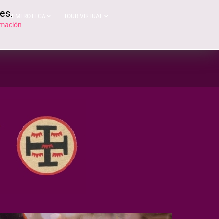
res.
HEMEROTECA
TOUR VIRTUAL
rmación