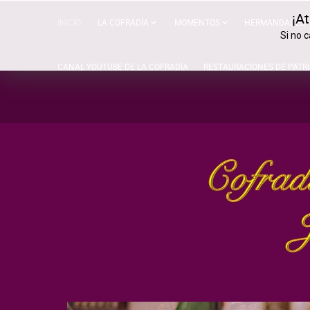
¡At
INICIO
LA COFRADÍA
MOMENTOS
HERMANDADES
Si no 
CANAL YOUTUBE DE LA COFRADÍA
RESTAURACIONES DE PATR