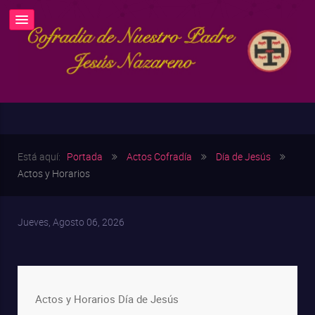
Está aquí:
Portada
Actos Cofradía
Día de Jesús
Actos y Horarios
Jueves, Agosto 06, 2026
Actos y Horarios Día de Jesús