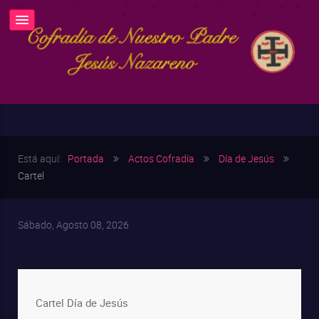
Está aquí:
Portada
Actos Cofradía
Día de Jesús
Cartel
Sábado, Agosto 08, 2026
Cartel Día de Jesús