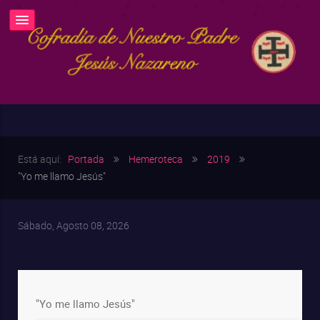
Está aquí:
Portada
Hemeroteca
2019
"Yo me llamo Jesús"
Sábado, Agosto 08, 2026
"Yo me llamo Jesús"